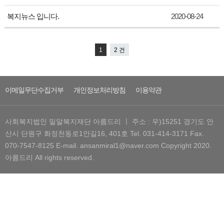
복지뉴스 입니다.
2020-08-24
1
2 건
이메일무단수집거부
개인정보처리방침
이용약관
사회복지법인 밀알복지재단 아름드리 ㅣ 주소 : 우)15251 경기도 안
산시 단원구 화정천동로1안길16, 401호
Tel. 031-414-3171 Fax.
070-7547-8125 E-mail. ansanmiral1@naver.com
Copyright 2020.
아름드리 All rights reserved.