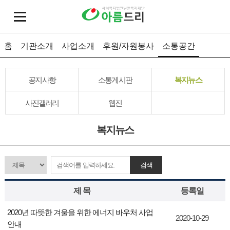
홈
기관소개
사업소개
후원/자원봉사
소통공간
공지사항
소통게시판
복지뉴스
사진갤러리
웹진
복지뉴스
검색
제 목
등록일
2020년 따뜻한 겨울을 위한 에너지 바우처 사업
2020-10-29
안내